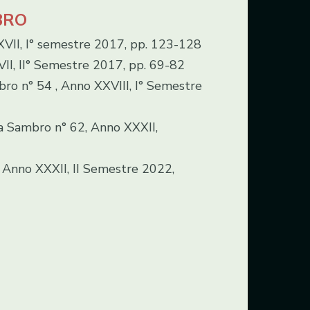
MBRO
se
Santini
Lungo le
Bat
XVII, I° semestre 2017, pp. 123-128
II, II° Semestre 2017, pp. 69-82
ro n° 54 , Anno XXVIII, I° Semestre
etta Sambro n° 62, Anno XXXII,
ie
Scapolari
vie
Com
 63, Anno XXXII, II Semestre 2022,
Rosari
Targhe
e Cr