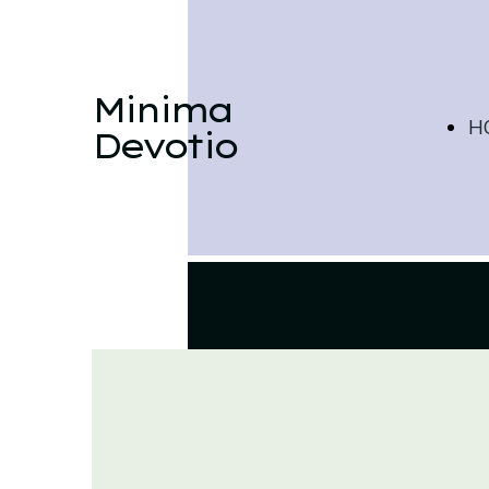
Minima
H
Devotio
P