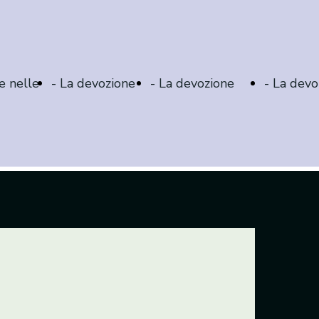
e nelle
- La devozione
- La devozione
- La devo
personale
lungo le vie
lungo la 