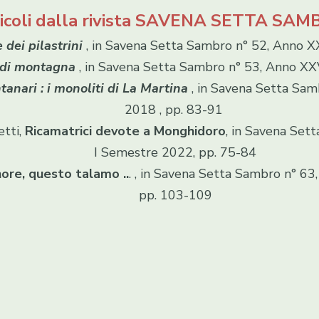
icoli dalla rivista SAVENA SETTA SA
ESPOSIZIONE
Nelle ca
dei pilastrini
, in Savena Setta Sambro n° 52, Anno X
i di montagna
, in Savena Setta Sambro n° 53, Anno XXV
tanari : i monoliti di La Martina
, in Savena Setta Samb
2018 , pp. 83-91
etti,
Ricamatrici devote a Monghidoro
, in Savena S
I Semestre 2022, pp. 75-84
Oleograf
nore, questo talamo ..
. , in Savena Setta Sambro n°
pp. 103-109
Dipinti