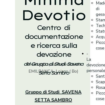
Mad
di
Devotio
gess
Sta
Tec
Centro di
Stat
documentazione
Acqu
Picc
e ricerca sulla
cose
devozione
-
La
del Gruppo di Studi Savena
Presso gli spazi espositivi di
devozion
personal
EMILBANCA Loiano ( Bo)
Setta Sambro
Sant
Scap
Rosa
Gruppo di Studi SAVENA
Picc
cose
SETTA SAMBRO
-