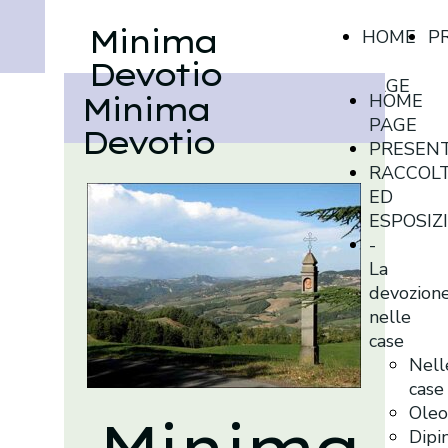
Minima
HOME
P
Devotio
PAGE
HOME
Minima
PAGE
Devotio
PRESEN
RACCOL
ED
ESPOSIZ
-
La
devozion
nelle
case
Nell
case
Oleo
Minima
Dipin