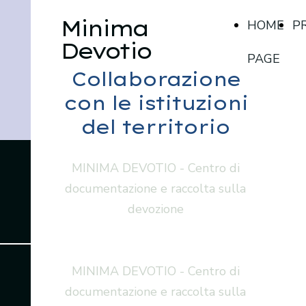
Minima
HOME
P
Devotio
PAGE
Collaborazione
con le istituzioni
del territorio
MINIMA DEVOTIO - Centro di
documentazione e raccolta sulla
devozione
MINIMA DEVOTIO - Centro di
documentazione e raccolta sulla