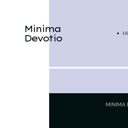
Minima
H
Devotio
P
MINIMA D