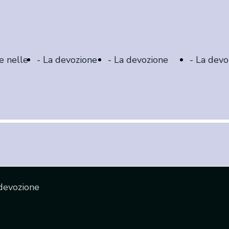
e nelle
- La devozione
- La devozione
- La devo
personale
lungo le vie
lungo la 
devozione