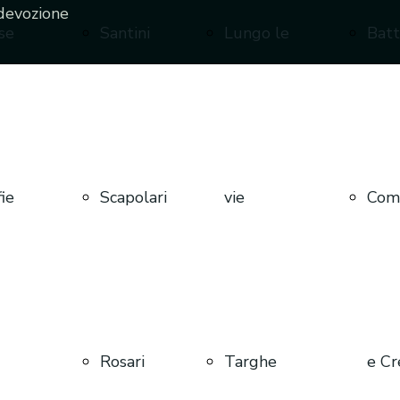
devozione
se
Santini
Lungo le
Bat
ie
Scapolari
vie
Com
Rosari
Targhe
e Cr